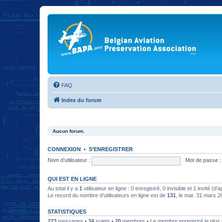
FAQ
Index du forum
Aucun forum.
CONNEXION
•
S’ENREGISTRER
Nom d’utilisateur :
Mot de passe :
QUI EST EN LIGNE
Au total il y a
1
utilisateur en ligne : 0 enregistré, 0 invisible et 1 invité (
Le record du nombre d’utilisateurs en ligne est de
131
, le mar. 31 mars 
STATISTIQUES
223
messages •
34
sujets •
20
membres • Le membre enregistré le plus 