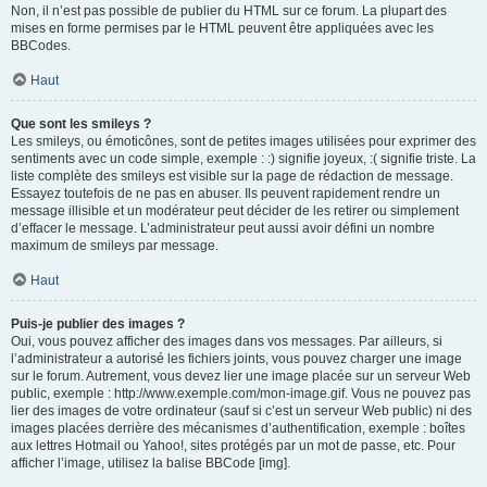
Non, il n’est pas possible de publier du HTML sur ce forum. La plupart des
mises en forme permises par le HTML peuvent être appliquées avec les
BBCodes.
Haut
Que sont les smileys ?
Les smileys, ou émoticônes, sont de petites images utilisées pour exprimer des
sentiments avec un code simple, exemple : :) signifie joyeux, :( signifie triste. La
liste complète des smileys est visible sur la page de rédaction de message.
Essayez toutefois de ne pas en abuser. Ils peuvent rapidement rendre un
message illisible et un modérateur peut décider de les retirer ou simplement
d’effacer le message. L’administrateur peut aussi avoir défini un nombre
maximum de smileys par message.
Haut
Puis-je publier des images ?
Oui, vous pouvez afficher des images dans vos messages. Par ailleurs, si
l’administrateur a autorisé les fichiers joints, vous pouvez charger une image
sur le forum. Autrement, vous devez lier une image placée sur un serveur Web
public, exemple : http://www.exemple.com/mon-image.gif. Vous ne pouvez pas
lier des images de votre ordinateur (sauf si c’est un serveur Web public) ni des
images placées derrière des mécanismes d’authentification, exemple : boîtes
aux lettres Hotmail ou Yahoo!, sites protégés par un mot de passe, etc. Pour
afficher l’image, utilisez la balise BBCode [img].