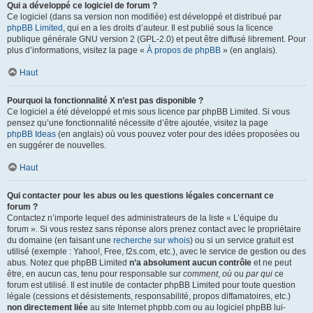
Qui a développé ce logiciel de forum ?
Ce logiciel (dans sa version non modifiée) est développé et distribué par
phpBB Limited
, qui en a les droits d’auteur. Il est publié sous la licence
publique générale GNU version 2 (GPL-2.0) et peut être diffusé librement. Pour
plus d’informations, visitez la page «
À propos de phpBB
» (en anglais).
Haut
Pourquoi la fonctionnalité X n’est pas disponible ?
Ce logiciel a été développé et mis sous licence par phpBB Limited. Si vous
pensez qu’une fonctionnalité nécessite d’être ajoutée, visitez la page
phpBB Ideas
(en anglais) où vous pouvez voter pour des idées proposées ou
en suggérer de nouvelles.
Haut
Qui contacter pour les abus ou les questions légales concernant ce
forum ?
Contactez n’importe lequel des administrateurs de la liste « L’équipe du
forum ». Si vous restez sans réponse alors prenez contact avec le propriétaire
du domaine (en faisant une
recherche sur whois
) ou si un service gratuit est
utilisé (exemple : Yahoo!, Free, f2s.com, etc.), avec le service de gestion ou des
abus. Notez que phpBB Limited
n’a absolument aucun contrôle
et ne peut
être, en aucun cas, tenu pour responsable sur
comment
,
où
ou
par qui
ce
forum est utilisé. Il est inutile de contacter phpBB Limited pour toute question
légale (cessions et désistements, responsabilité, propos diffamatoires, etc.)
non directement liée
au site Internet phpbb.com ou au logiciel phpBB lui-